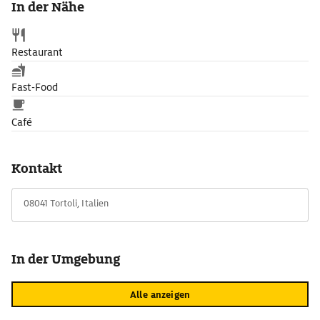
In der Nähe
lockern Felsgruppen die kilometerlange Sandfäche auf.
Restaurant
Fast-Food
Café
Kontakt
08041 Tortoli, Italien
In der Umgebung
Alle anzeigen