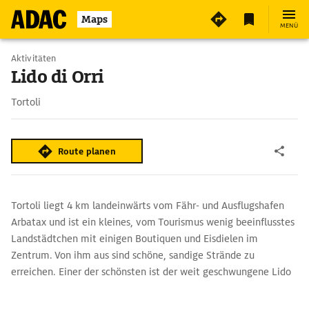
Maps
MENÜ
Aktivitäten
Lido di Orri
Tortoli
Route planen
Tortoli liegt 4 km landeinwärts vom Fähr- und Ausflugshafen
Arbatax und ist ein kleines, vom Tourismus wenig beeinflusstes
Landstädtchen mit einigen Boutiquen und Eisdielen im
Zentrum. Von ihm aus sind schöne, sandige Strände zu
erreichen. Einer der schönsten ist der weit geschwungene Lido
di Orri, 5 km südlich des Ortszentrums. Außer einigen kleinen
Bars und einem Campingplatz ist er unverbaut, vereinzelt