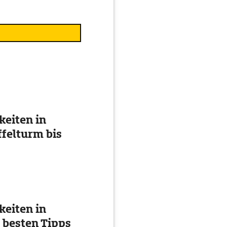
eiten in
ffelturm bis
eiten in
 besten Tipps