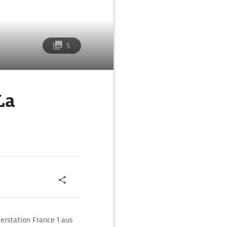
5
La
rstation France 1 aus