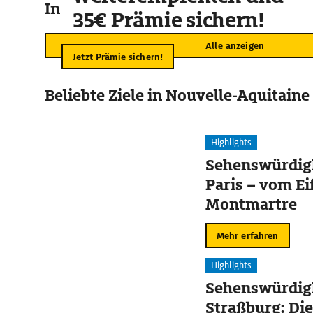
In der Umgebung
35€ Prämie sichern!
Alle anzeigen
Jetzt Prämie sichern!
Beliebte Ziele in Nouvelle-Aquitaine
Highlights
Sehenswürdigk
Paris – vom Ei
Montmartre
Mehr erfahren
Highlights
Sehenswürdigk
Straßburg: Die