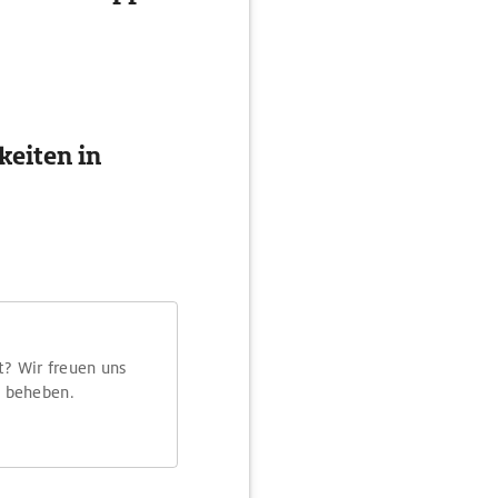
eiten in
t? Wir freuen uns
m beheben.