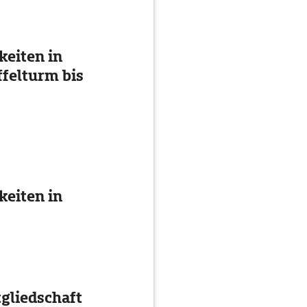
eiten in
ffelturm bis
eiten in
gliedschaft