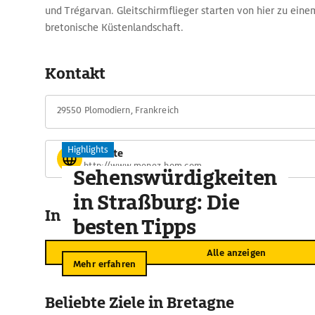
und Trégarvan. Gleitschirmflieger starten von hier zu einem
bretonische Küstenlandschaft.
Kontakt
29550 Plomodiern, Frankreich
Highlights
Website
http://www.menez-hom.com
Sehenswürdigkeiten
in Straßburg: Die
In der Umgebung
besten Tipps
Alle anzeigen
Mehr erfahren
Beliebte Ziele in Bretagne