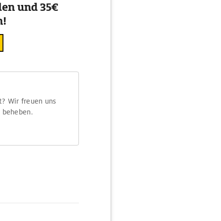
en und 35€
n!
t? Wir freuen uns
m beheben.