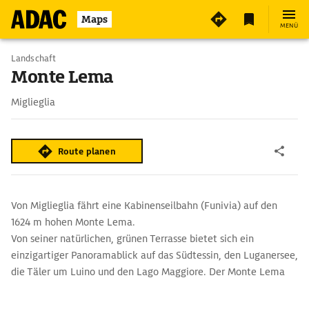
Maps
MENÜ
Landschaft
Monte Lema
Miglieglia
Route planen
Von Miglieglia fährt eine Kabinenseilbahn (Funivia) auf den
1624 m hohen Monte Lema.
Von seiner natürlichen, grünen Terrasse bietet sich ein
einzigartiger Panoramablick auf das Südtessin, den Luganersee,
die Täler um Luino und den Lago Maggiore. Der Monte Lema
ist ein Naturparadies und Ausgangspunkt für zahlreiche,
lohnende Wanderungen, die auf 80 km markierten