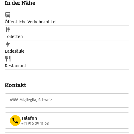
In der Nähe
Wanderwegen über den Grat des Berges verlaufen und an
seinen Abhängen durch wunderschöne Landschaften führen.
Öffentliche Verkehrsmittel
Toiletten
Ladesäule
Restaurant
Kontakt
6986 Miglieglia, Schweiz
Telefon
+41 916 09 11 68