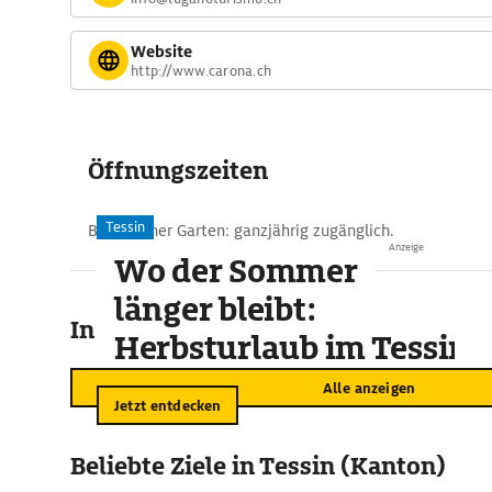
Website
http://www.carona.ch
Öffnungszeiten
Tessin
Botanischer Garten: ganzjährig zugänglich.
Anzeige
Wo der Sommer
länger bleibt:
In der Umgebung
Herbsturlaub im Tessin
Alle anzeigen
Jetzt entdecken
Beliebte Ziele in Tessin (Kanton)