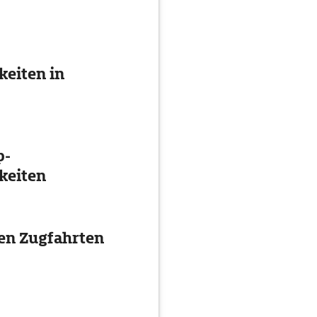
eiten in
p-
keiten
ten Zugfahrten