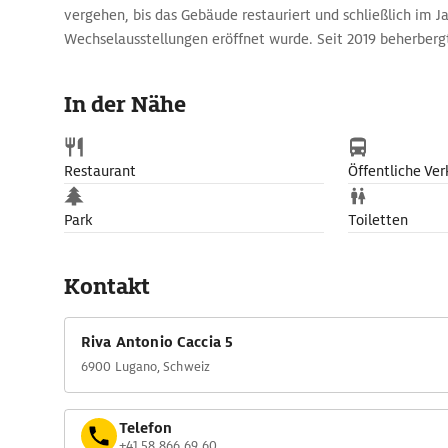
vergehen, bis das Gebäude restauriert und schließlich im Ja
Wechselausstellungen eröffnet wurde. Seit 2019 beherbergt
das MUSEC, das Museo delle Culture, das sich mit außereu
beschäftigt.
In der Nähe
Restaurant
Öffentliche Ver
Park
Toiletten
Kontakt
Riva Antonio Caccia 5
6900 Lugano, Schweiz
Telefon
+41 58 866 69 60