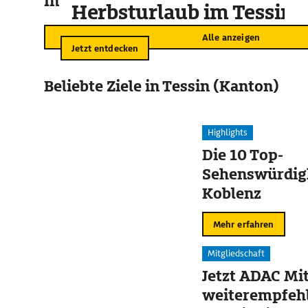
In der Umgebung
Herbsturlaub im Tessin
Alle anzeigen
Jetzt entdecken
Beliebte Ziele in Tessin (Kanton)
Highlights
Die 10 Top-
Sehenswürdigk
Koblenz
Mehr erfahren
Mitgliedschaft
Jetzt ADAC Mit
weiterempfehl