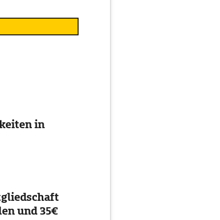
eiten in
gliedschaft
en und 35€