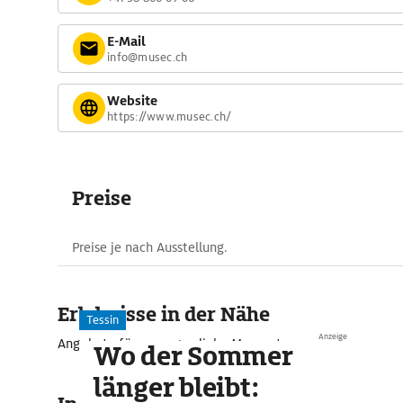
E-Mail
info@musec.ch
Website
https://www.musec.ch/
Preise
Preise je nach Ausstellung.
Erlebnisse in der Nähe
Tessin
Anzeige
Angebote für unvergessliche Momente
Wo der Sommer
länger bleibt: