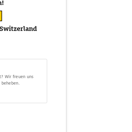
n!
 Switzerland
t? Wir freuen uns
m beheben.