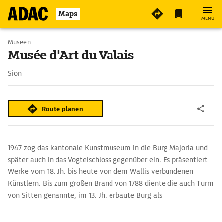
2
Maps
MENÜ
Museen
Musée d'Art du Valais
Sion
Route planen
1947 zog das kantonale Kunstmuseum in die Burg Majoria und
später auch in das Vogteischloss gegenüber ein. Es präsentiert
Werke vom 18. Jh. bis heute von dem Wallis verbundenen
Künstlern. Bis zum großen Brand von 1788 diente die auch Turm
von Sitten genannte, im 13. Jh. erbaute Burg als
Bischofsresidenz und war Sitz des bischöflichen Hausmeiers. Im
benachbarten Vogteischloss, dem Viztum, wurde einst im