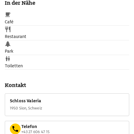
In der Nähe
mit bischöflichem Prunk des Mittelalters bis hin zum
industriellen Wandel des 19. Jh.
Café
Restaurant
Park
Toiletten
Kontakt
Schloss Valeria
1950 Sion, Schweiz
Telefon
+43 27 606 47 15