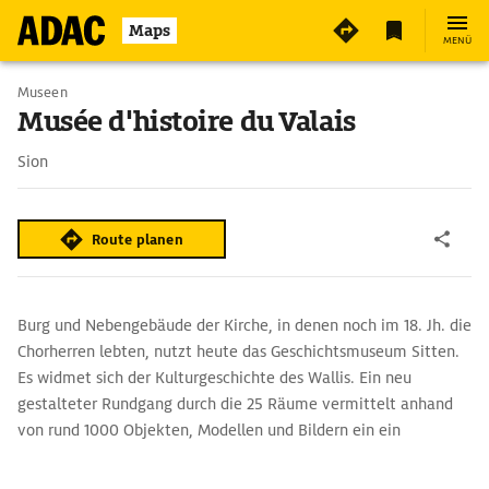
2
Maps
MENÜ
Museen
Musée d'histoire du Valais
Sion
Route planen
Burg und Nebengebäude der Kirche, in denen noch im 18. Jh. die
Chorherren lebten, nutzt heute das Geschichtsmuseum Sitten.
Es widmet sich der Kulturgeschichte des Wallis. Ein neu
gestalteter Rundgang durch die 25 Räume vermittelt anhand
von rund 1000 Objekten, Modellen und Bildern ein ein
kulturgeschichtliches Panorama angefangen beim Leben der
Jäger und Sammler der Altsteinzeit über die Kirchengeschichte