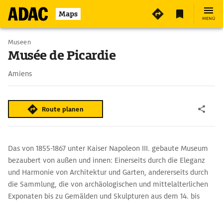
2
Maps
MENÜ
Museen
Musée de Picardie
Amiens
Route planen
Das von 1855-1867 unter Kaiser Napoleon III. gebaute Museum
bezaubert von außen und innen: Einerseits durch die Eleganz
und Harmonie von Architektur und Garten, andererseits durch
die Sammlung, die von archäologischen und mittelalterlichen
Exponaten bis zu Gemälden und Skulpturen aus dem 14. bis
zum 20. Jh. reicht. Das Museum ist wegen
Renovierungsarbeiten vorerst nur teilweise zugänglich.