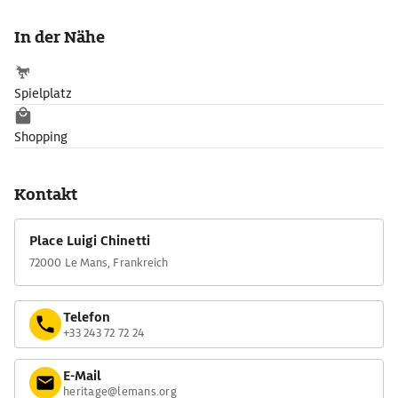
Jahr 200.000 Rennsportfans in seinen Bann zieht. Die Schau
punktet mit 140 legendären Rennwagen und interaktiven
In der Nähe
Darstellungen auf neuestem technischem Stand.
Spielplatz
Shopping
Kontakt
Place Luigi Chinetti
72000 Le Mans, Frankreich
Telefon
+33 243 72 72 24
E-Mail
heritage@lemans.org