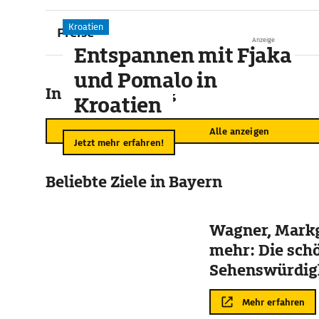
Kroatien
Preise
Anzeige
Entspannen mit Fjaka
und Pomalo in
In der Umgebung
Kroatien
Alle anzeigen
Jetzt mehr erfahren!
Beliebte Ziele in Bayern
Wagner, Mark
mehr: Die sch
Sehenswürdigk
Bayreuth
Mehr erfahren