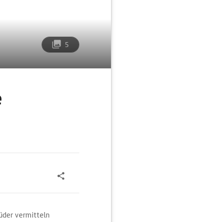
5
e
üder vermitteln