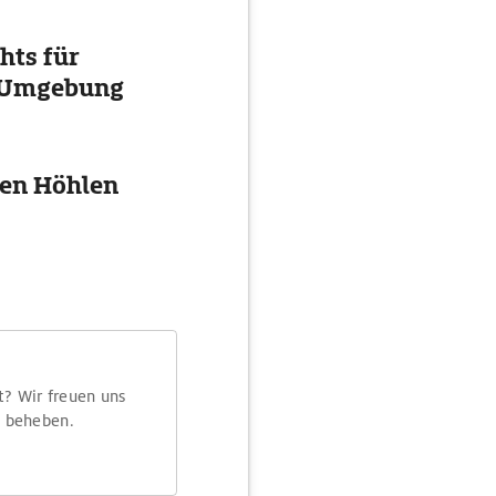
hts für
d Umgebung
ten Höhlen
t? Wir freuen uns
m beheben.