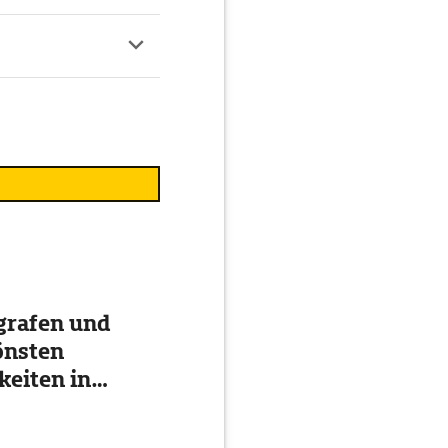
grafen und
önsten
eiten in