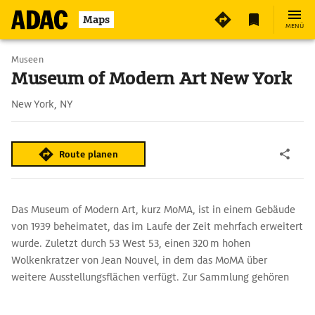
8
Maps
MENÜ
Museen
Museum of Modern Art New York
New York, NY
Route planen
Das Museum of Modern Art, kurz MoMA, ist in einem Gebäude
von 1939 beheimatet, das im Laufe der Zeit mehrfach erweitert
wurde. Zuletzt durch 53 West 53, einen 320 m hohen
Wolkenkratzer von Jean Nouvel, in dem das MoMA über
weitere Ausstellungsflächen verfügt. Zur Sammlung gehören
Werke von Cézanne, Monet, ­Matisse, Rousseau, Van Gogh,
Chagall, Beckmann, Pollock, De Kooning, Lichtenstein, Beuys,