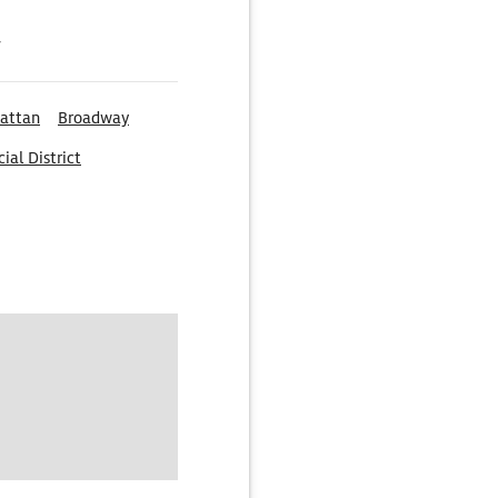
g
attan
Broadway
ial District