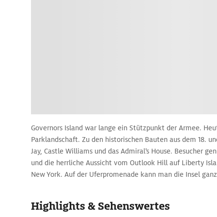
Governors Island war lange ein Stützpunkt der Armee. Heut
Parklandschaft. Zu den historischen Bauten aus dem 18. und
Jay, Castle Williams und das Admiral's House. Besucher ge
und die herrliche Aussicht vom Outlook Hill auf Liberty Isl
New York. Auf der Uferpromenade kann man die Insel ganz
der Fähre vom Battery Maritime Building an der South Stre
Highlights & Sehenswertes