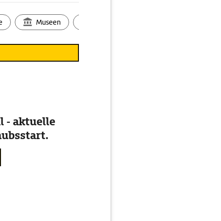
e
Museen
Ortsbild
Touren
Ges
 - aktuelle
ubsstart.