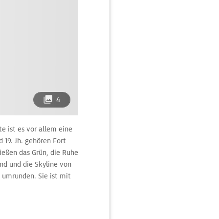
4
e ist es vor allem eine
 19. Jh. gehören Fort
nießen das Grün, die Ruhe
and und die Skyline von
 umrunden. Sie ist mit
et zu erreichen.