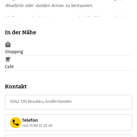
›Bluebird‹ oder ›Golden Arrow‹ zu bestaunen.
Als Zusatz- oder Kontrastprogramm sind die Gärten sowie das
Palace House, das Zuhause der Familie Monagu einen Besuch
In der Nähe
wert. Für Kinder gibt es den Spielplatz Little Montagu.
Shopping
Café
Kontakt
SO42 7ZN Beaulieu, Großbritannien
Telefon
+44 1590 61 23 45