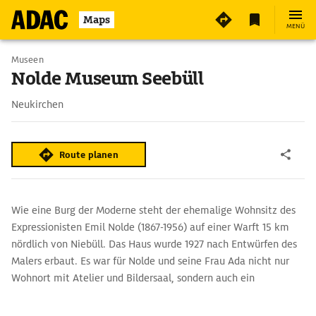
5
Maps
MENÜ
Museen
Nolde Museum Seebüll
Neukirchen
Route planen
Wie eine Burg der Moderne steht der ehemalige Wohnsitz des
Expressionisten Emil Nolde (1867-1956) auf einer Warft 15 km
nördlich von Niebüll. Das Haus wurde 1927 nach Entwürfen des
Malers erbaut. Es war für Nolde und seine Frau Ada nicht nur
Wohnort mit Atelier und Bildersaal, sondern auch ein
Zufluchtsort. Als die Nationalsozialisten Noldes Kunst als
›entartet‹ brandmarkten, konnte er hier weiterarbeiten. Hinter