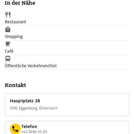
In der Nähe
Boxen aus den Jahren 1948-1960 bei Libella Limonade in
Erinnerungen schwelgen und einen flotten Rock'n Roll oder
einen engen Slow Fox aufs Parkett legen.
Restaurant
Shopping
Café
Öffentliche Verkehrsmittel
Kontakt
Hauptplatz 28
3730 Eggenburg, Österreich
Telefon
+43 2984 35 05