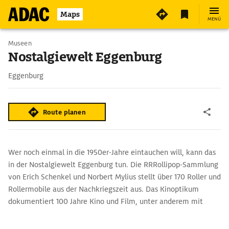
Maps
MENÜ
Museen
Nostalgiewelt Eggenburg
Eggenburg
Route planen
Wer noch einmal in die 1950er-Jahre eintauchen will, kann das
in der Nostalgiewelt Eggenburg tun. Die RRRollipop-Sammlung
von Erich Schenkel und Norbert Mylius stellt über 170 Roller und
Rollermobile aus der Nachkriegszeit aus. Das Kinoptikum
dokumentiert 100 Jahre Kino und Film, unter anderem mit
Originalkameras von Franz Antel und einem Regietisch von
Steven Spielberg.Im Wurlitzer-Cafe kann man zwischen Juke