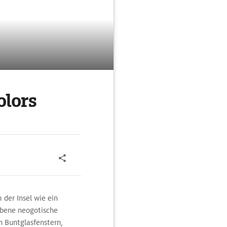
olors
der Insel wie ein
abene neogotische
n Buntglasfenstern,