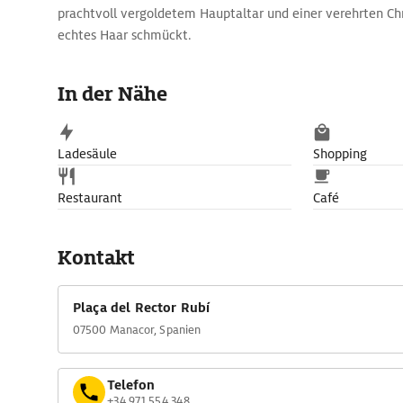
prachtvoll vergoldetem Hauptaltar und einer verehrten Chr
echtes Haar schmückt.
In der Nähe
Ladesäule
Shopping
Restaurant
Café
Kontakt
Plaça del Rector Rubí
07500 Manacor, Spanien
Telefon
+34 971 554 348