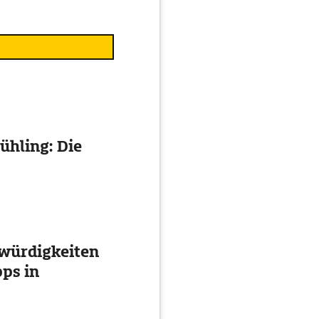
ühling: Die
würdigkeiten
ps in