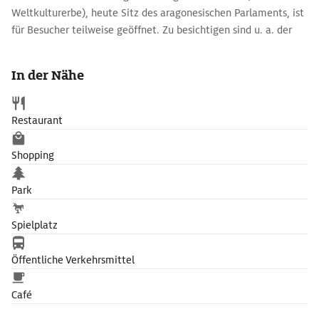
Weltkulturerbe), heute Sitz des aragonesischen Parlaments, ist
für Besucher teilweise geöffnet. Zu besichtigen sind u. a. der
Thronsaal, der Golden Saal, zwei Innenhöfe und der
Troubadour-Turm, Schauplatz der gleichnamigen Verdi-Oper.
In der Nähe
Restaurant
Shopping
Park
Spielplatz
Öffentliche Verkehrsmittel
Café