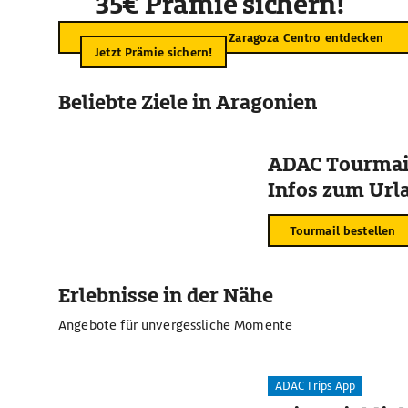
35€ Prämie sichern!
Zaragoza Centro entdecken
Jetzt Prämie sichern!
Beliebte Ziele in Aragonien
ADAC Tourmail
Infos zum Urla
Tourmail bestellen
Erlebnisse in der Nähe
Angebote für unvergessliche Momente
ADAC Trips App