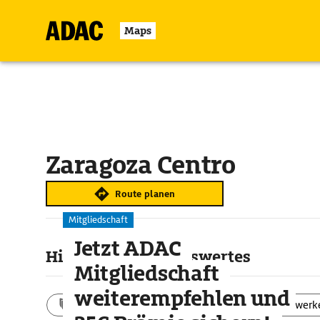
Maps
Zaragoza Centro
Route planen
Mitgliedschaft
Jetzt ADAC
Highlights & Sehenswertes
Mitgliedschaft
weiterempfehlen und
Aktivitäten
Landschaft
Bauwerk