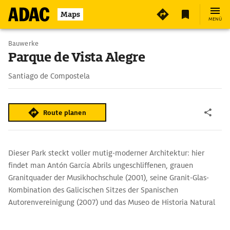
Maps
MENÜ
Bauwerke
Parque de Vista Alegre
Santiago de Compostela
Route planen
Dieser Park steckt voller mutig-moderner Architektur: hier
findet man Antón García Abrils ungeschliffenen, grauen
Granitquader der Musikhochschule (2001), seine Granit-Glas-
Kombination des Galicischen Sitzes der Spanischen
Autorenvereinigung (2007) und das Museo de Historia Natural
(2011), das der Architekt César Portela in luftig-leicht wirkende
Holzlamellen hüllte.