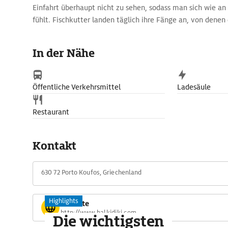
Einfahrt überhaupt nicht zu sehen, sodass man sich wie a
fühlt. Fischkutter landen täglich ihre Fänge an, von denen 
von den Fischtavernen an der Uferstraße aufgekauft wird.
In der Nähe
Öffentliche Verkehrsmittel
Ladesäule
Restaurant
Kontakt
630 72 Porto Koufos, Griechenland
Highlights
Website
http://www.halkidiki.com
Die wichtigsten