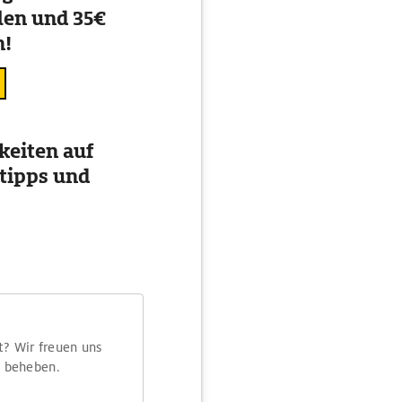
en und 35€
n!
eiten auf
tipps und
t? Wir freuen uns
m beheben.