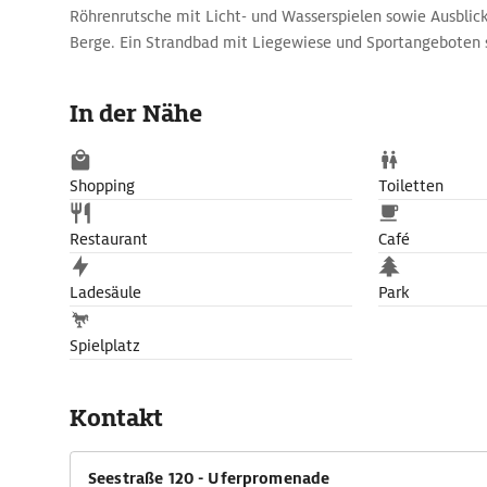
Röhrenrutsche mit Licht- und Wasserspielen sowie Ausblic
Berge. Ein Strandbad mit Liegewiese und Sportangeboten
und Wellnessangebote ergänzen das Badeerlebnis.
In der Nähe
Shopping
Toiletten
Restaurant
Café
Ladesäule
Park
Spielplatz
Kontakt
Seestraße 120 - Uferpromenade