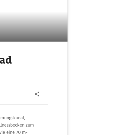
ad
römungskanal,
llnessbecken zum
wie eine 70 m-