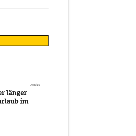
Anzeige
r länger
urlaub im