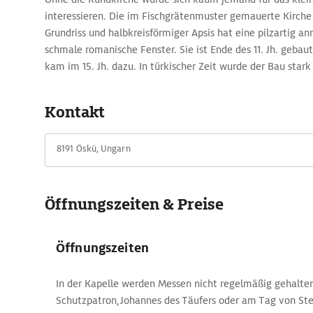
interessieren. Die im Fischgrätenmuster gemauerte Kirche
Grundriss und halbkreisförmiger Apsis hat eine pilzartig 
schmale romanische Fenster. Sie ist Ende des 11. Jh. gebaut
kam im 15. Jh. dazu. In türkischer Zeit wurde der Bau star
mehrfach restauriert. Die These, dass die Kirche in einen
sei, hat sich nicht bestätigt. Von der Burg, die hier einst sta
Kontakt
geblieben.
8191 Öskü, Ungarn
Öffnungszeiten & Preise
Öffnungszeiten
In der Kapelle werden Messen nicht regelmäßig gehalten,
Schutzpatron,Johannes des Täufers oder am Tag von Ste