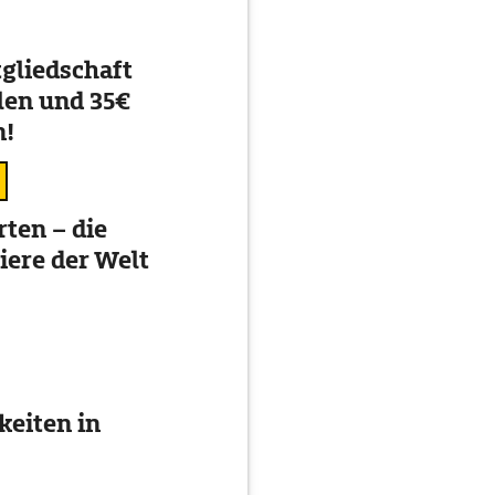
gliedschaft
en und 35€
n!
ten – die
iere der Welt
eiten in