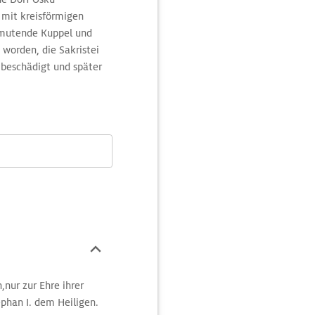
 mit kreisförmigen
anmutende Kuppel und
 worden, die Sakristei
k beschädigt und später
 Burgturm gebaut worden
nd, ist nichts übrig
nur zur Ehre ihrer
phan I. dem Heiligen.