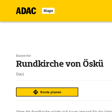
Maps
Bauwerke
Rundkirche von Öskü
Öskü
Route planen
Ohne die Rundkirche würde sich kaum jemand für das klei