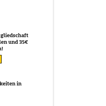
gliedschaft
en und 35€
n!
eiten in