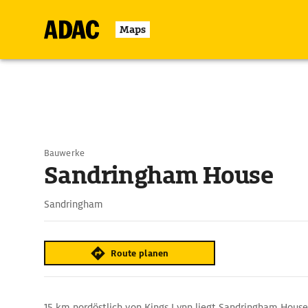
Maps
Bauwerke
Sandringham House
Sandringham
Route planen
15 km nordöstlich von Kings Lynn liegt Sandringham House,