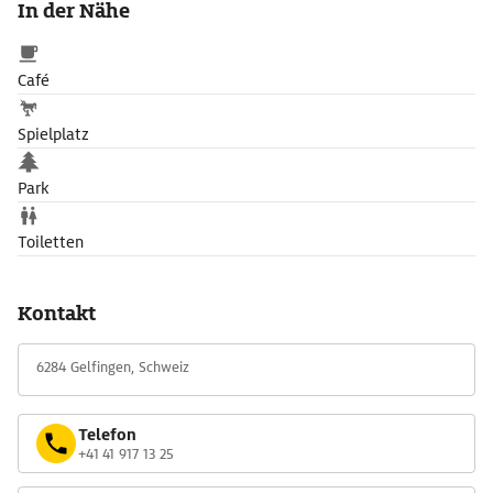
In der Nähe
Geschichte. Im Schlosshof blüht ein wunderschöner
Rosengarten mit rund 500 verschiedenen Sorten.
Café
Spielplatz
Park
Toiletten
Kontakt
6284 Gelfingen, Schweiz
Telefon
+41 41 917 13 25