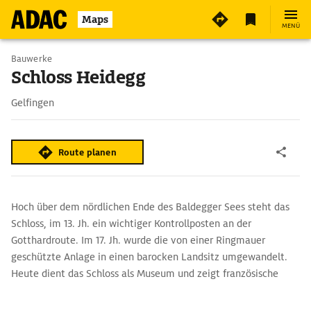
Maps
MENÜ
Bauwerke
Schloss Heidegg
Gelfingen
Route planen
Hoch über dem nördlichen Ende des Baldegger Sees steht das
Schloss, im 13. Jh. ein wichtiger Kontrollposten an der
Gotthardroute. Im 17. Jh. wurde die von einer Ringmauer
geschützte Anlage in einen barocken Landsitz umgewandelt.
Heute dient das Schloss als Museum und zeigt französische
Wohnkultur aus dem 17. und 18. Jh., Schlachtengemälde und
Porträts wichtiger Persönlichkeiten aus der Luzerner