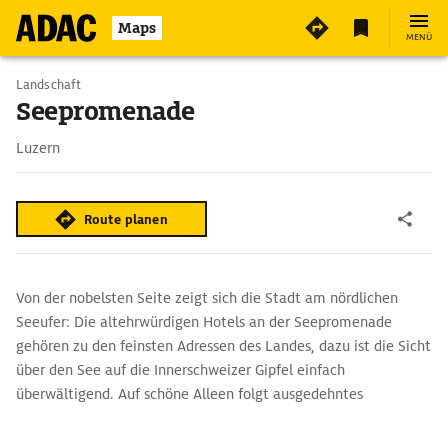
Maps
MENÜ
Landschaft
Seepromenade
Luzern
Route planen
Von der nobelsten Seite zeigt sich die Stadt am nördlichen
Seeufer: Die altehrwürdigen Hotels an der Seepromenade
gehören zu den feinsten Adressen des Landes, dazu ist die Sicht
über den See auf die Innerschweizer Gipfel einfach
überwältigend. Auf schöne Alleen folgt ausgedehntes
Parkgelände, es gibt Sitzbänke und ein Strandbad, die ganz
Sportlichen können Pedalos (Fahrräder), Wasserskier, Motor-