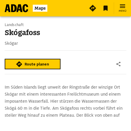
4
Maps
MENÜ
Landschaft
Skógafoss
Skógar
Route planen
Im Süden Islands liegt unweit der Ringstraße der winzige Ort
Skógar mit einem interessanten Freilichtmuseum und einem
imposanten Wasserfall. Hier stürzen die Wassermassen der
Skógá 60 m in die Tiefe. Am Skógafoss rechts vorbei führt ein
steiler Weg hinauf zu einem Plateau. Der Blick von oben auf
den Wasserfall ist gewaltig. Bei klarem Wetter reicht die Sicht
bis zur Küste. Wer der Skógá flussaufwärts folgt, gelangt zu