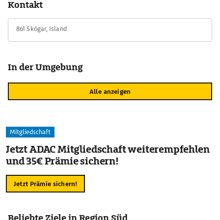
Kontakt
weiteren Wasserfällen und den Gletschern Eyafjallajökull und
Mýrdalsjökull.
861 Skógar, Island
In der Umgebung
Alle anzeigen
Mitgliedschaft
Jetzt ADAC Mitgliedschaft weiterempfehlen
und 35€ Prämie sichern!
Jetzt Prämie sichern!
Beliebte Ziele in Region Süd