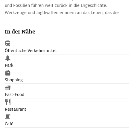
und Fossilien führen weit zurück in die Urgeschichte.
Werkzeuge und Jagdwaffen erinnern an das Leben, das die
Aborigines in der Wildnis Australiens bewältigten. Auch die
Dreamtime, die mythische Vergangenheit der Ureinwohner,
In der Nähe
wird erklärt. Und es wird Aborigine-Kunst gezeigt.
Öffentliche Verkehrsmittel
Park
Shopping
Fast-Food
Restaurant
Café