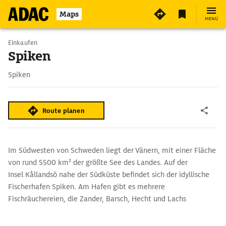
Maps
MENÜ
Einkaufen
Spiken
Spiken
Route planen
Im Südwesten von Schweden liegt der Vänern, mit einer Fläche
von rund 5500 km² der größte See des Landes. Auf der
Insel Kållandsö nahe der Südküste befindet sich der idyllische
Fischerhafen Spiken. Am Hafen gibt es mehrere
Fischräuchereien, die Zander, Barsch, Hecht und Lachs
verkaufen. Von der Marina aus starten Ausflugsboote in die
Schärenwelt ›Ekens skärgård‹.