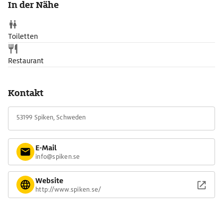
In der Nähe
Nur wenige Kilometer südlich von Spiken liegt Läckö slott.
Toiletten
Restaurant
Kontakt
53199 Spiken, Schweden
E-Mail
info@spiken.se
Website
http://www.spiken.se/