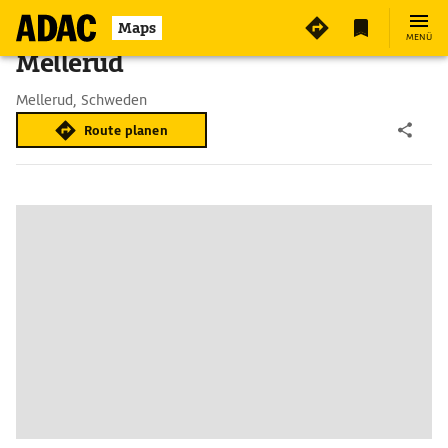
Maps
MENÜ
Mellerud
Mellerud, Schweden
Route planen