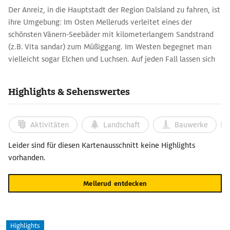
Der Anreiz, in die Hauptstadt der Region Dalsland zu fahren, ist
ihre Umgebung: Im Osten Melleruds verleitet eines der
schönsten Vänern-Seebäder mit kilometerlangem Sandstrand
(z.B. Vita sandar) zum Müßiggang. Im Westen begegnet man
vielleicht sogar Elchen und Luchsen. Auf jeden Fall lassen sich
kleine Seen und Moore entdecken, 250 gibt es davon im
sagenumwobenen Wald des Kroppefjäll.
Highlights & Sehenswertes
Aktivitäten
Landschaft
Bauwerke
Leider sind für diesen Kartenausschnitt keine Highlights
vorhanden.
Mellerud entdecken
Highlights