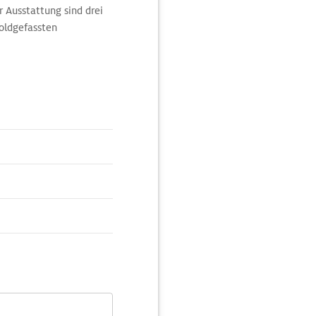
 Ausstattung sind drei
goldgefassten
n den beiden rechten
er-Barockorgel von 1693.