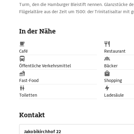
Turm, den die Hamburger Bleistift nennen. Glanzstücke der
Flügelaltäre aus der Zeit um 1500: der Trinitatisaltar mit 
Schnitzereien im Chor, der Petrialtar und der Lukasaltar i
Seitenschiffen. Ein Schmuckstück ist auch die Arp-Schnitg
In der Nähe
Café
Restaurant
Öffentliche Verkehrsmittel
Bäcker
Fast-Food
Shopping
Toiletten
Ladesäule
Kontakt
Jakobikirchhof 22