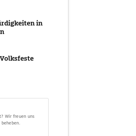
digkeiten in
en
 Volksfeste
t? Wir freuen uns
m beheben.