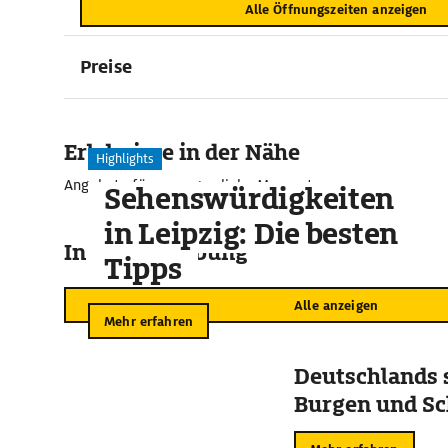
Alle Öffnungszeiten anzeigen
Preise
Erlebnisse in der Nähe
Highlights
Angebote für unvergessliche Momente
Sehenswürdigkeiten
in Leipzig: Die besten
In der Umgebung
Tipps
Alle anzeigen
Mehr erfahren
Deutschlands 
Burgen und Sc