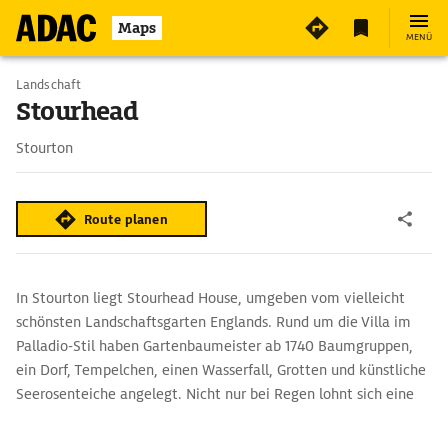
9
Maps
MENÜ
Landschaft
Stourhead
Stourton
Route planen
In Stourton liegt Stourhead House, umgeben vom vielleicht
schönsten Landschaftsgarten Englands. Rund um die Villa im
Palladio-Stil haben Gartenbaumeister ab 1740 Baumgruppen,
ein Dorf, Tempelchen, einen Wasserfall, Grotten und künstliche
Seerosenteiche angelegt. Nicht nur bei Regen lohnt sich eine
Führung durch das Herrenhaus von Sir Henry and Lady Alda
Hoare.