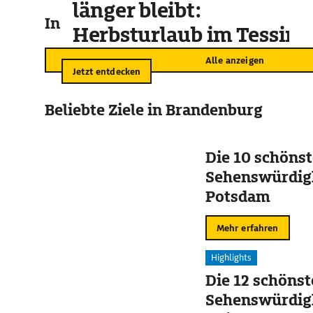
länger bleibt:
In der Umgebung
Herbsturlaub im Tessin
Alle anzeigen
Jetzt entdecken
Beliebte Ziele in Brandenburg
Die 10 schöns
Sehenswürdigk
Potsdam
Mehr erfahren
Highlights
Die 12 schöns
Sehenswürdigk