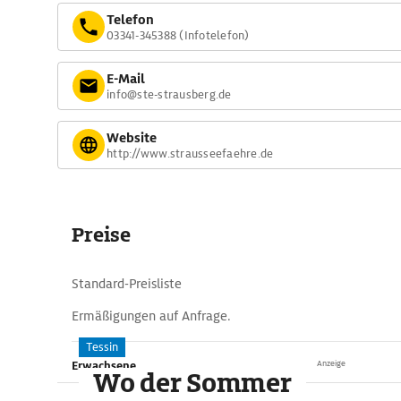
Telefon
03341-345388 (Infotelefon)
E-Mail
info@ste-strausberg.de
Website
http://www.strausseefaehre.de
Preise
Standard-Preisliste
Ermäßigungen auf Anfrage.
Tessin
Erwachsene
Anzeige
Wo der Sommer