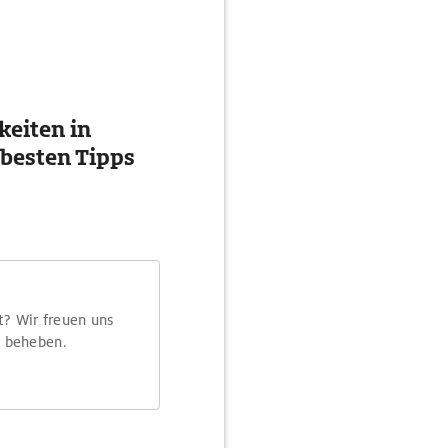
eiten in
 besten Tipps
t? Wir freuen uns
m beheben.