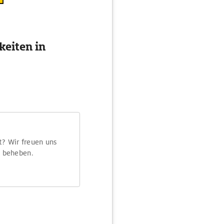
eiten in
t? Wir freuen uns
m beheben.