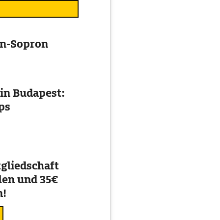
on-Sopron
in Budapest:
ps
gliedschaft
en und 35€
n!