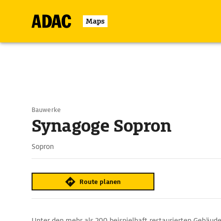
Maps
Bauwerke
Synagoge Sopron
Sopron
Route planen
Unter den mehr als 200 beispielhaft restaurierten Gebäud