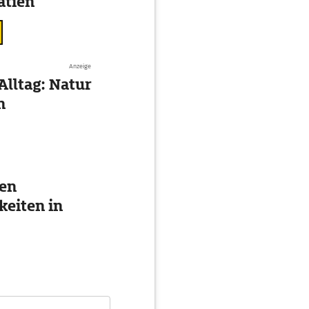
atien
Anzeige
Alltag: Natur
n
ten
eiten in