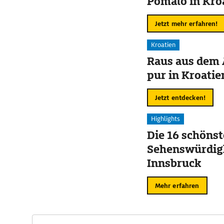
Pomalo in Kro
Jetzt mehr erfahren!
Kroatien
Raus aus dem 
pur in Kroatie
Jetzt entdecken!
Highlights
Die 16 schöns
Sehenswürdigk
Innsbruck
Mehr erfahren