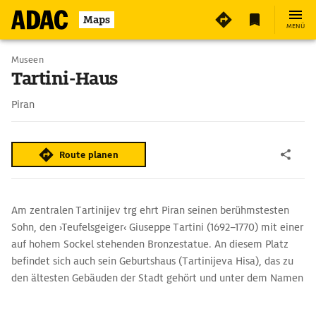
Maps
MENÜ
Museen
Tartini-Haus
Piran
Route planen
Am zentralen Tartinijev trg ehrt Piran seinen berühmstesten
Sohn, den ›Teufelsgeiger‹ Giuseppe Tartini (1692–1770) mit einer
auf hohem Sockel stehenden Bronzestatue. An diesem Platz
befindet sich auch sein Geburtshaus (Tartinijeva Hisa), das zu
den ältesten Gebäuden der Stadt gehört und unter dem Namen
Casa Pizagrua 1384 erstmals erwähnt wurde. Heute informiert
hier eine kleine Ausstellung über Leben und Werk Tartinis und