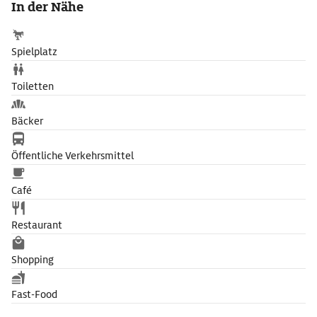
In der Nähe
zeigt u.a. die Geige, Briefe, Dokumente und die Totenmaske
des Meisters. Außerdem bietet das Haus einen gediegenen
Rahmen für Konzerte.
Spielplatz
Toiletten
Bäcker
Öffentliche Verkehrsmittel
Café
Restaurant
Shopping
Fast-Food