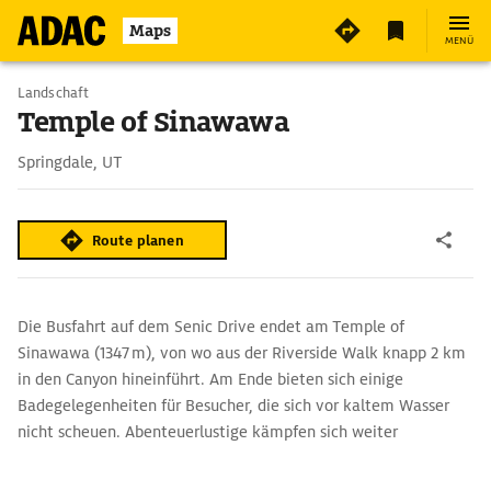
Maps
MENÜ
Landschaft
Temple of Sinawawa
Springdale, UT
Route planen
Die Busfahrt auf dem Senic Drive endet am Temple of
Sinawawa (1347 m), von wo aus der Riverside Walk knapp 2 km
in den Canyon hineinführt. Am Ende bieten sich einige
Badegelegenheiten für Besucher, die sich vor kaltem Wasser
nicht scheuen. Abenteuerlustige kämpfen sich weiter
flussaufwärts vor, teils kletternd, teils watend. Schließlich sind
die Narrows erreicht, wo sich der Canyon zwischen 500 m hohen