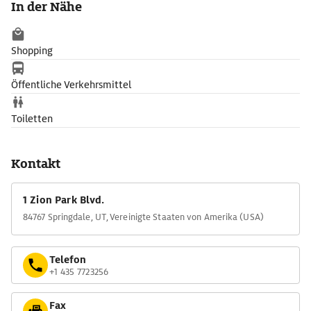
In der Nähe
Felswänden auf 6 m verengt. Wegen der hohen
Luftfeuchtigkeit wachsen hier unzählige Farne. Diese Etappe
ist nur bei niedrigem Wasserstand möglich (aktuelle Infos gibt
Shopping
es im Besucherzentrum). Einen Großteil der Strecke muss man
im kalten Fluss laufen.
Öffentliche Verkehrsmittel
Toiletten
Kontakt
1 Zion Park Blvd.
84767 Springdale, UT, Vereinigte Staaten von Amerika (USA)
Telefon
+1 435 7723256
Fax