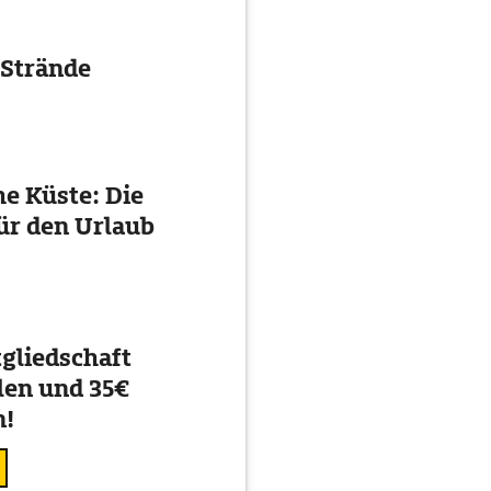
 Strände
e Küste: Die
ür den Urlaub
gliedschaft
en und 35€
n!