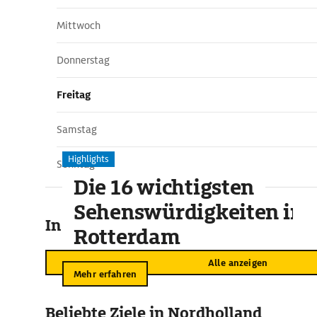
Mittwoch
Donnerstag
Freitag
Samstag
Highlights
Sonntag
Die 16 wichtigsten
Sehenswürdigkeiten in
In der Umgebung
Rotterdam
Alle anzeigen
Mehr erfahren
Beliebte Ziele in Nordholland