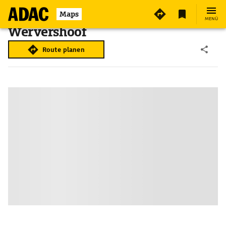
Maps
MENÜ
Wervershoof
Route planen