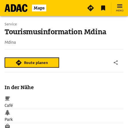
2
Maps
MENÜ
Service
Tourismusinformation Mdina
Mdina
Route planen
In der Nähe
Café
Park