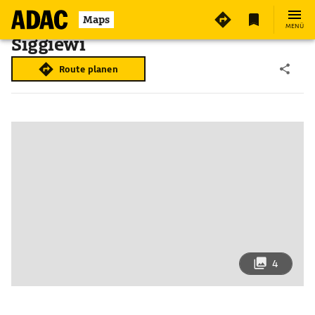
Maps
MENÜ
Siġġiewi
Route planen
4