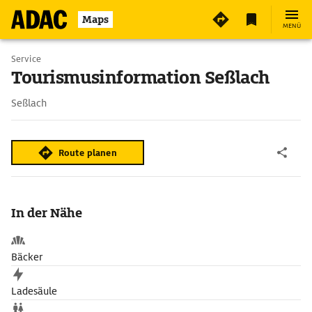
Maps
MENÜ
Service
Tourismusinformation Seßlach
Seßlach
Route planen
In der Nähe
Bäcker
Ladesäule