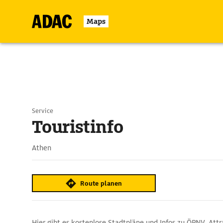
Maps
Service
Touristinfo
Athen
Route planen
Hier gibt es kostenlose Stadtpläne und Infos zu ÖPNV, Attr