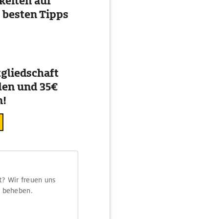
eiten auf
 besten Tipps
gliedschaft
en und 35€
n!
t? Wir freuen uns
m beheben.