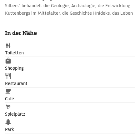
Silbers" behandelt die Geologie, Archäologie, die Entwicklung
Kuttenbergs im Mittelalter, die Geschichte Hrádeks, das Leben
des „Silberadels“ und die Numismatik. Beim Thema "Der Weg
des Silbers" geht es um das mittelalterliche Bergwerk und
In der Nähe
die Technologie zur Silbergewinnung und -verarbeitung, um
Münzprägung und die Bergarbeitersiedlung.
Toiletten
Shopping
Restaurant
Café
Spielplatz
Park