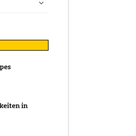
lpes
eiten in