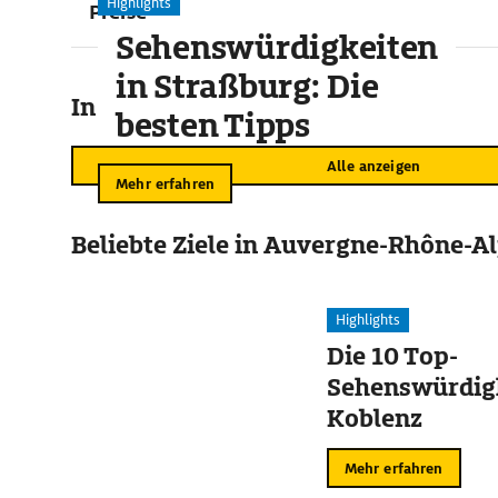
Highlights
Preise
Sehenswürdigkeiten
in Straßburg: Die
In der Umgebung
besten Tipps
Alle anzeigen
Mehr erfahren
Beliebte Ziele in Auvergne-Rhône-A
Highlights
Die 10 Top-
Sehenswürdigk
Koblenz
Mehr erfahren