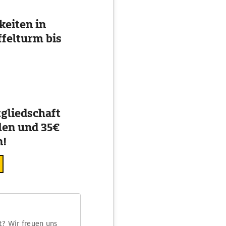
eiten in
ffelturm bis
gliedschaft
en und 35€
n!
t? Wir freuen uns