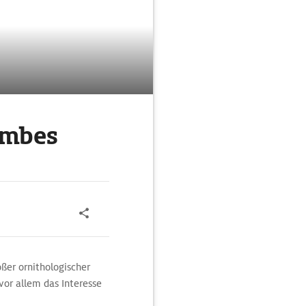
Dombes
ßer ornithologischer
or allem das Interesse