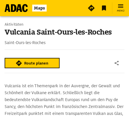
Maps
MENÜ
Aktivitäten
Vulcania Saint-Ours-les-Roches
Saint-Ours-les-Roches
Route planen
Vulcania ist ein Themenpark in der Auvergne, der Gewalt und
Schönheit der Vulkane erklärt. Schließlich liegt die
bedeutendste Vulkanlandschaft Europas rund um den Puy de
Sancy, den höchsten Punkt im französischen Zentralmassiv. Der
Freizeitpark punktet mit einem transparenten Vulkan aus Glas,
Stahl und Beton, in dem es kracht und donnert. Attraktionen
sind rasante Karussells, 5-D-Filme und Shows.