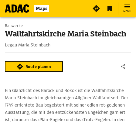
Maps
MENÜ
Bauwerke
Wallfahrtskirche Maria Steinbach
Legau Maria Steinbach
Route planen
Ein Glanzlicht des Barock und Rokok ist die Wallfahrtskirche
Maria Steinbach im gleichnamigen Allgäuer Wallfahrtsort. Der
1749 errichtete Bau begeistert mit seiner edlen rot-goldenen
Ausstattung, die mit den entzückendsten Engelchen garniert
ist, darunter das ›Plärr-Engele‹ und das ›Trotz-Engele‹. In den
Gewölben der Seitenkapellen schildern bildreiche Szenen die
Wundertaten der Steinbacher Madonna. Die Stukkaturen,