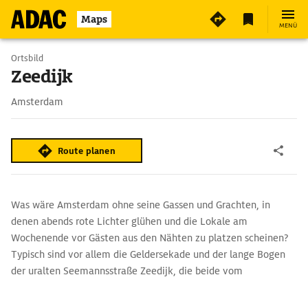
Maps
MENÜ
Ortsbild
Zeedijk
Amsterdam
Route planen
Was wäre Amsterdam ohne seine Gassen und Grachten, in
denen abends rote Lichter glühen und die Lokale am
Wochenende vor Gästen aus den Nähten zu platzen scheinen?
Typisch sind vor allem die Geldersekade und der lange Bogen
der uralten Seemannsstraße Zeedijk, die beide vom
Nieuwmarkt nach Norden führen. Hier und in den
Nachbarstraßen kann der Besucher in einen niederländisch-