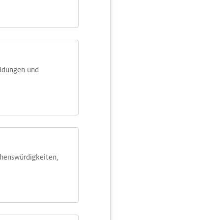
eldungen und
ehens­würdig­keiten,