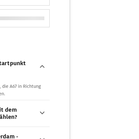
Startpunkt
, die A67 in Richtung
en.
it dem
ählen?
erdam -