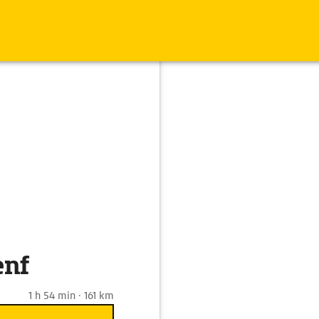
enf
1 h 54 min · 161 km