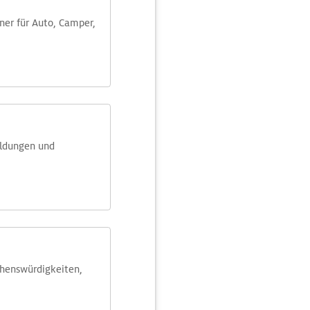
aner für Auto, Camper,
eldungen und
ehens­würdig­keiten,